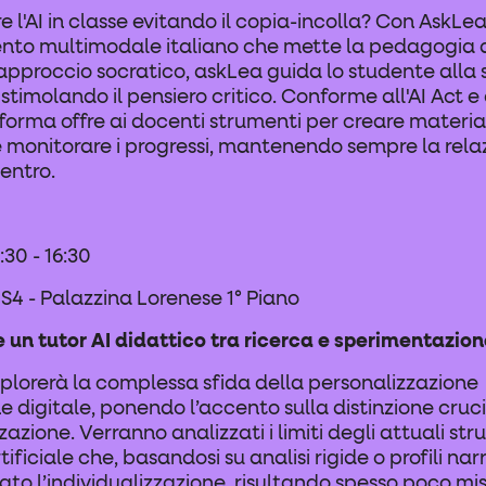
 l'AI in classe evitando il copia-incolla? Con AskLea
nto multimodale italiano che mette la pedagogia a
approccio socratico, askLea guida lo studente alla 
 stimolando il pensiero critico. Conforme all'AI Act e
aforma offre ai docenti strumenti per creare material
i e monitorare i progressi, mantenendo sempre la rela
entro.
:30 - 16:30
 S4 - Palazzina Lorenese 1° Piano
 un tutor AI didattico tra ricerca e sperimentazio
splorerà la complessa sfida della personalizzazione
e digitale, ponendo l’accento sulla distinzione cruci
zzazione. Verranno analizzati i limiti degli attuali str
tificiale che, basandosi su analisi rigide o profili nar
iato l’individualizzazione, risultando spesso poco mis