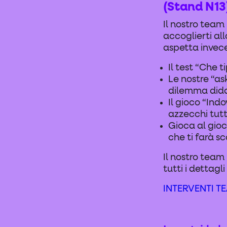
(Stand N13
Il nostro team
accoglierti al
aspetta invece
Il test “Che t
Le nostre “as
dilemma didat
Il gioco “Indo
azzecchi tutt
Gioca al gioc
che ti farà s
Il nostro team 
tutti i dettagli 
INTERVENTI T