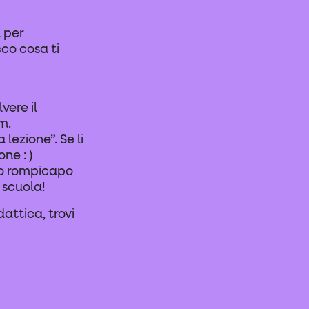
 per
cco cosa ti
vere il
m.
lezione”. Se li
ne : )
ero rompicapo
 scuola!
attica, trovi