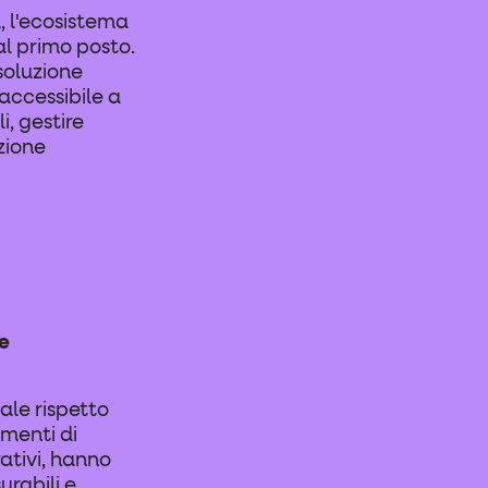
, l'ecosistema
l primo posto.
soluzione
 accessibile a
i, gestire
zione
ne
ale rispetto
umenti di
rativi, hanno
urabili e