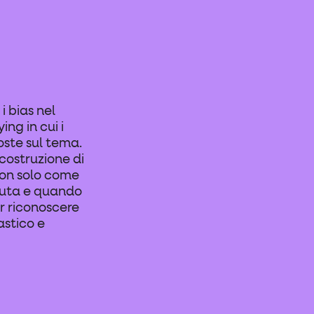
i bias nel
ing in cui i
oste sul tema.
‑costruzione di
non solo come
iuta e quando
er riconoscere
astico e