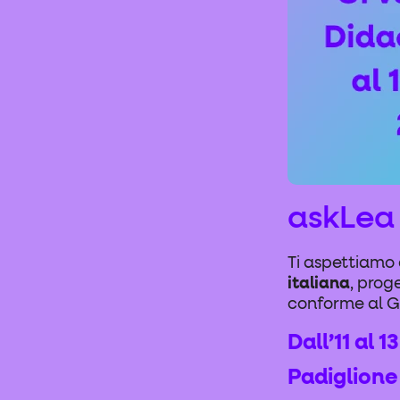
askLea
Ti aspettiamo 
italiana
, prog
conforme al GD
Dall’11 al 
Padiglione