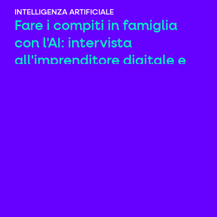
INTELLIGENZA ARTIFICIALE
Fare i compiti in famiglia
con l'AI: intervista
all'imprenditore digitale e
papà Alexandre
Bourdeaud'hui
Un papà e imprenditore digitale ci racconta
come aiuta sua figlia nei compiti limitando i litigi
e supportandola nel ragionamento ...
Leggi
INTELLIGENZA ARTIFICIALE
askLea a Didacta 2026!
Ti aspettiamo allo stand di askLea a Didacta: