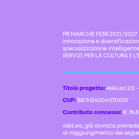
PR MARCHE FESR 2021/2027 - AS
innovazione e diversificazion
specializzazione intellige
SERVIZI PER LA CULTURA E 
Titolo progetto:
AskLea 2.0 -
CUP:
B87H24004070007
Contributo concesso:
€ 76.
askLea, già avviata precede
al raggiungimento dei seguen